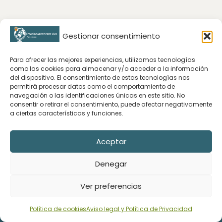
Gestionar consentimiento
Para ofrecer las mejores experiencias, utilizamos tecnologías
como las cookies para almacenar y/o acceder a la información
del dispositivo. El consentimiento de estas tecnologías nos
permitirá procesar datos como el comportamiento de
navegación o las identificaciones únicas en este sitio. No
CONTACTA CONMIGO
consentir o retirar el consentimiento, puede afectar negativamente
a ciertas características y funciones.
Rebeca Iglesias
Aceptar
email: rebecaiglesias@emocionantementevivo.com
TEXTOS LEGALES
Denegar
Aviso legal y Política de Privacidad
Ver preferencias
Política de Cookies
Política de cookies
Aviso legal y Política de Privacidad
Rebeca Iglesias | EmocioAnteMente vivo