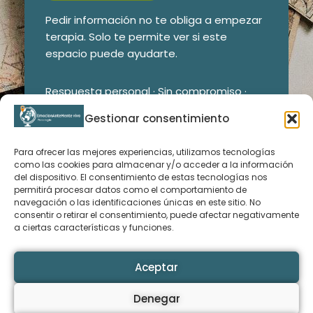
Pedir información no te obliga a empezar
terapia. Solo te permite ver si este
espacio puede ayudarte.
Respuesta personal · Sin compromiso ·
Trabajo solo con adultos. No hago terapia
Gestionar consentimiento
de pareja.
Para ofrecer las mejores experiencias, utilizamos tecnologías
como las cookies para almacenar y/o acceder a la información
del dispositivo. El consentimiento de estas tecnologías nos
permitirá procesar datos como el comportamiento de
navegación o las identificaciones únicas en este sitio. No
CONTACTA CONMIGO
consentir o retirar el consentimiento, puede afectar negativamente
a ciertas características y funciones.
Rebeca Iglesias
Aceptar
email: rebecaiglesias@emocionantementevivo.com
TEXTOS LEGALES
Denegar